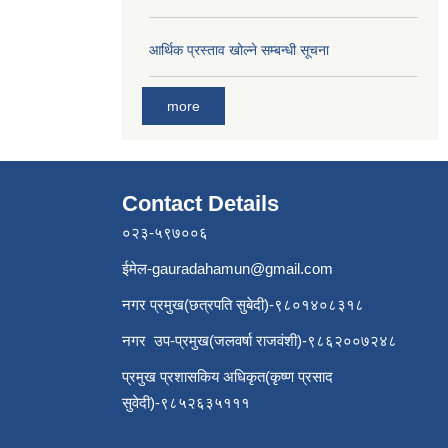
आर्थिक प्रस्ताव खोल्ने सम्बन्धी सूचना
more
Contact Details
०२३-५९७००६
ईमेल
-gauradahamun@gmail.com
नगर प्रमुख(छत्रपति सुबेदी)-९८०१४०८३१८
नगर उप-प्रमुख(जलवर्षा राजवंशी)-९८६२००७२४८
प्रमुख प्रशासकिय अधिकृत(कृष्ण प्रसाद
सुवेदी)-९८५२६३५१११