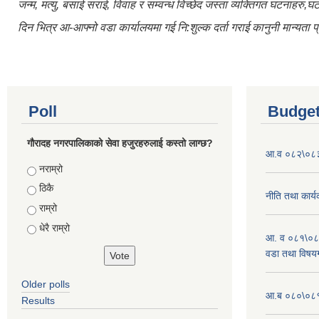
जन्म, मत्यु, बसाई सराई, विवाह र सम्वन्ध विच्छेद जस्ता व्यक्तिगत घटनाहरु,
दिन भित्र आ-आफ्नो वडा कार्यालयमा गई नि:शुल्क दर्ता गराई कानुनी मान्यता प्र
Poll
Budget
गौरादह नगरपालिकाको सेवा हजुरहरुलाई कस्तो लाग्छ?
आ.व ०८२\०८३ 
Choices
नराम्रो
ठिकै
नीति तथा कार्
राम्रो
धेरै राम्रो
आ. व ०८१\०८
वडा तथा विषयग
Older polls
आ.ब ०८०\०८१
Results