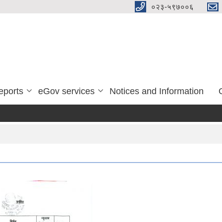
०२३-५९७००६
eports
eGov services
Notices and Information