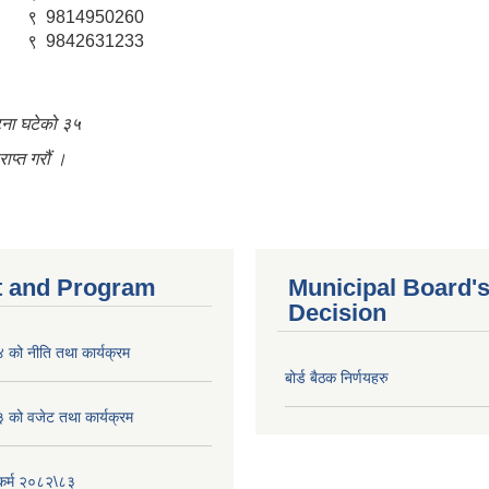
९
9814950260
९
9842631233
घटना घटेको ३५
ाप्त गरौं ।
 and Program
Municipal Board'
Decision
को नीति तथा कार्यक्रम
बोर्ड बैठक निर्णयहरु
को वजेट तथा कार्यक्रम
यकर्म २०८२\८३