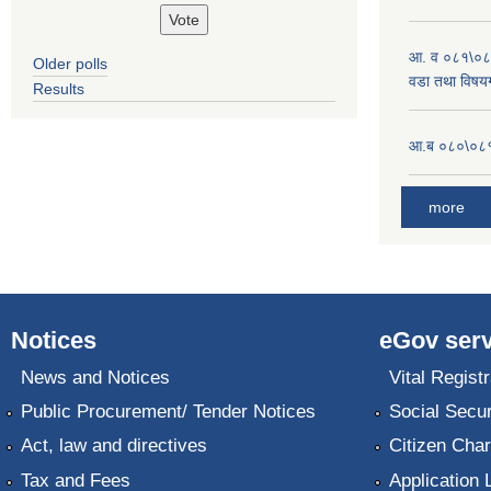
आ. व ०८१\०८
Older polls
वडा तथा विषयग
Results
आ.ब ०८०\०८१
more
Notices
eGov serv
News and Notices
Vital Registr
Public Procurement/ Tender Notices
Social Secur
Act, law and directives
Citizen Char
Tax and Fees
Application 