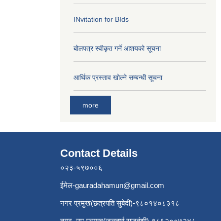
INvitation for BIds
बोलपत्र स्वीकृत गर्ने आशयको सूचना
आर्थिक प्रस्ताव खोल्ने सम्बन्धी सूचना
more
Contact Details
०२३-५९७००६
ईमेल
-gauradahamun@gmail.com
नगर प्रमुख(छत्रपति सुबेदी)-९८०१४०८३१८
नगर उप-प्रमुख(जलवर्षा राजवंशी)-९८६२००७२४८