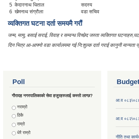
5
केदारनाथ धिताल
सदस्य
6
खेमनाथ संग्रौला
वडा सचिव
व्यक्तिगत घटना दर्ता समयमै गरौं
जन्म, मत्यु, बसाई सराई, विवाह र सम्वन्ध विच्छेद जस्ता व्यक्तिगत घटनाहरु,
दिन भित्र आ-आफ्नो वडा कार्यालयमा गई नि:शुल्क दर्ता गराई कानुनी मान्यता प्र
Poll
Budget
गौरादह नगरपालिकाको सेवा हजुरहरुलाई कस्तो लाग्छ?
आ.व ०८३\०८४ 
Choices
नराम्रो
ठिकै
आ.व ०८२\०८३ 
राम्रो
धेरै राम्रो
नीति तथा कार्