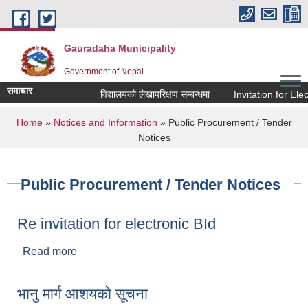
Skip to main content
Gauradaha Municipality
Government of Nepal
समाचार
विद्यालयको लेखापरिक्षण सम्बन्धमा
Invitation for Elect
You are here
Home
»
Notices and Information
» Public Procurement / Tender
Notices
Public Procurement / Tender Notices
Re invitation for electronic BId
Read more
about Re invitation for electronic BId
भानु मार्ग आशयको सूचना