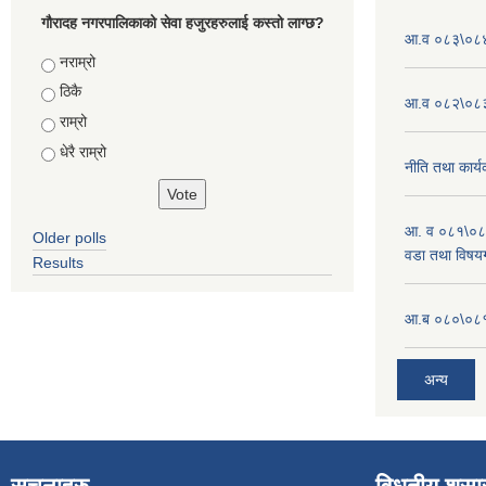
गौरादह नगरपालिकाको सेवा हजुरहरुलाई कस्तो लाग्छ?
आ.व ०८३\०८४ 
Choices
नराम्रो
ठिकै
आ.व ०८२\०८३ 
राम्रो
धेरै राम्रो
नीति तथा कार्
आ. व ०८१\०८
Older polls
वडा तथा विषयग
Results
आ.ब ०८०\०८१
अन्य