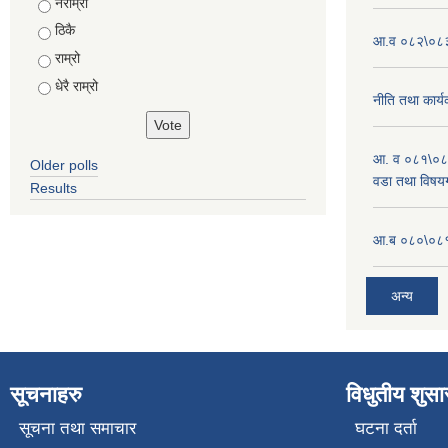
Choices
नराम्रो
ठिकै
आ.व ०८२\०८३ 
राम्रो
धेरै राम्रो
नीति तथा कार्
आ. व ०८१\०८
Older polls
वडा तथा विषयग
Results
आ.ब ०८०\०८१
अन्य
सूचनाहरु
विधुतीय शुस
सूचना तथा समाचार
घटना दर्ता