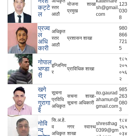
नरेश
अधिकृत
kattelnare
योजना शाखा
123
कट्टे
स्तर
sh@gmail.
प्रमुख
030
ल
आठौ
com
8
प्रज्व
980
अधिकृत
ल
866
स्तर
प्रशासन शाखा
अधि
721
आठौ
कारी
5
९८५
गोपाल
इन्जिनिय
२०५
भण्डा
प्राविधिक शाखा
र
०५६
री
२
खगे
985
सूचना
ito.gaurad
न्द्र
सचना शाखा-
263
प्रविधि
ahamun@
गुरागा
सूचना अधिकारी
080
अधिकृत
gmail.com
ई
3
सि.अ.हे.
९८४
गोवि
shresthag
व
नगर स्वास्थ
२६५
न्द
0399@gm
अधिकृत
शाखा
०३४