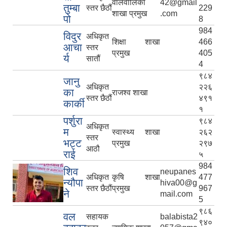
वालवालिका
42@gmail
तुम्बा
स्तर छैठौं
229
शाखा प्रमुख
.com
पो
8
984
विदुर
अधिकृत
शिक्षा शाखा
466
आचा
स्तर
प्रमुख
405
र्य
सातौं
4
९८४
जानु
अधिकृत
२२६
का
राजश्व शाखा
स्तर छैठौं
४९१
कार्की
१
पर्शुरा
९८४
अधिकृत
म
स्वास्थ्य शाखा
२६२
स्तर
भट्ट
प्रमुख
२९७
आठौ
राई
५
984
शिव
neupanes
अधिकृत
कृषि शाखा
477
न्यौपा
hiva00@g
स्तर छैठौं
प्रमुख
967
ने
mail.com
5
९८६
वल
सहायक
balabista2
९४०