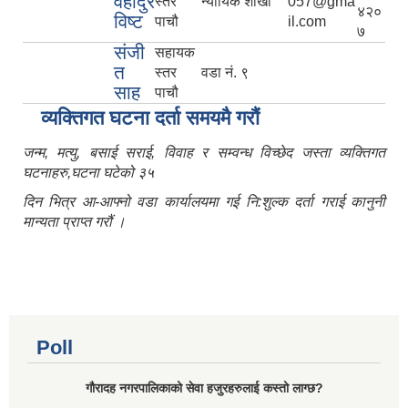
वहादुर
स्तर
न्यायिक शाखा
057@gma
४२०
विष्ट
पाचौ
il.com
७
संजी
सहायक
त
स्तर
वडा नं. ९
साह
पाचौ
व्यक्तिगत घटना दर्ता समयमै गरौं
जन्म, मत्यु, बसाई सराई, विवाह र सम्वन्ध विच्छेद जस्ता व्यक्तिगत
घटनाहरु,घटना घटेको ३५
दिन भित्र आ-आफ्नो वडा कार्यालयमा गई नि:शुल्क दर्ता गराई कानुनी
मान्यता प्राप्त गरौं ।
Poll
गौरादह नगरपालिकाको सेवा हजुरहरुलाई कस्तो लाग्छ?