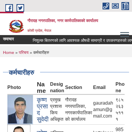
Skip to main content
गौरादह नगरपालिका, नगर कार्यपालिकाको कार्यालय
कोशी प्रदेश, नेपाल
समाचार
निशूल्क बितरणको लागि आवश्यक ‍औषधी सामाग्री र उपकरणहरुको लागत 
You are here
Home
»
परिचय
» कर्मचारीहरु
कर्मचारीहरु
Na
Desig
Pho
Photo
Section
Email
me
nation
ne
कृष्ण
प्रमुख
गौरादह
९८५
gauradah
प्रसा
प्रशास
नगरपालिका,
२६३
amun@g
द
किय
नगरकार्यपालिका
५११
mail.com
सुवेदी
अधिकृत
को कार्यालय
१
985