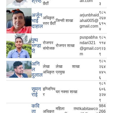
श्रेष्ठ
ail.com
छैठौं
३
९८५
अर्जुन
arjunbhaid
अधिकृत
२६७
भाई
जिन्सी शाखा
ahal005@
स्तर छैठौं
६१५
दाहाल
gmail.com
४
puspabha
९८५
पुष्प
रोजगार
ndari321
११४
भण्डा
रोजगार शाखा
संयोजक
@gmail.co
९२३
री
m
९
९८५
अनि
लेखा
लेखा शाखा
२६४
ल
अधिकृत
प्रमुख
४४५
दुलाल
६
९८१
सुमन
इन्जिनिय
६०६
घर नक्सा शाखा
राई
र
३२७
९
कवि
984
महिला तथा
kabitawco
ता
अधिकृत
266