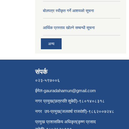
बोलपत्र स्वीकृत गर्ने आशयको सूचना
आर्थिक प्रस्ताव खोल्ने सम्बन्धी सूचना
अन्य
संपर्क
०२३-५९७००६
ईमेल
-gauradahamun@gmail.com
नगर प्रमुख(छत्रपति सुबेदी)-९८०१४०८३१८
नगर उप-प्रमुख(जलवर्षा राजवंशी)-९८६२००७२४८
प्रमुख प्रशासकिय अधिकृत(कृष्ण प्रसाद