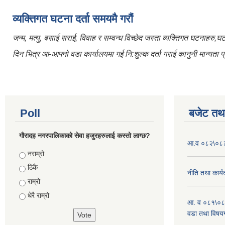
व्यक्तिगत घटना दर्ता समयमै गरौं
जन्म, मत्यु, बसाई सराई, विवाह र सम्वन्ध विच्छेद जस्ता व्यक्तिगत घटनाहरु,
दिन भित्र आ-आफ्नो वडा कार्यालयमा गई नि:शुल्क दर्ता गराई कानुनी मान्यता प्र
Poll
बजेट तथा
गौरादह नगरपालिकाको सेवा हजुरहरुलाई कस्तो लाग्छ?
आ.व ०८२\०८३ 
Choices
नराम्रो
ठिकै
नीति तथा कार्
राम्रो
धेरै राम्रो
आ. व ०८१\०८
वडा तथा विषयग