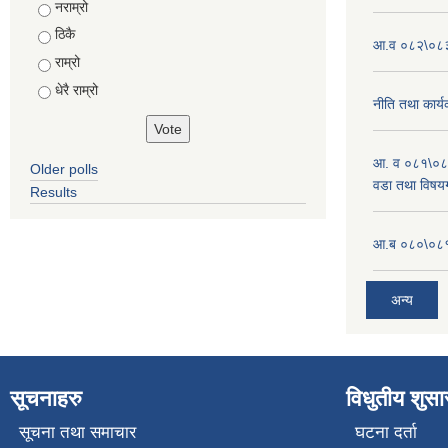
Choices
नराम्रो
ठिकै
आ.व ०८२\०८३ 
राम्रो
धेरै राम्रो
नीति तथा कार्
आ. व ०८१\०८
Older polls
वडा तथा विषयग
Results
आ.ब ०८०\०८१
अन्य
सूचनाहरु
विधुतीय शुस
सूचना तथा समाचार
घटना दर्ता