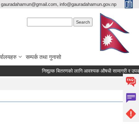
gauradahamun@gmail.com, info@gauradahamun.gov.np
Search form
Search
्यालयहरु
सम्पर्क तथा गुनासो
निशूल्क बितरणको लागि आवश्यक ‍औषधी सामाग्री र उपकर