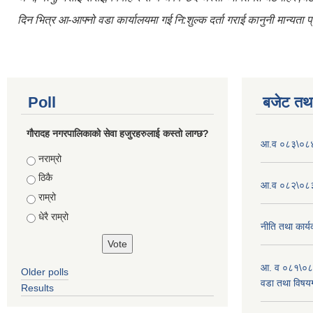
दिन भित्र आ-आफ्नो वडा कार्यालयमा गई नि:शुल्क दर्ता गराई कानुनी मान्यता प्र
Poll
बजेट तथा
गौरादह नगरपालिकाको सेवा हजुरहरुलाई कस्तो लाग्छ?
आ.व ०८३\०८४ 
Choices
नराम्रो
ठिकै
आ.व ०८२\०८३ 
राम्रो
धेरै राम्रो
नीति तथा कार्
आ. व ०८१\०८
Older polls
वडा तथा विषयग
Results