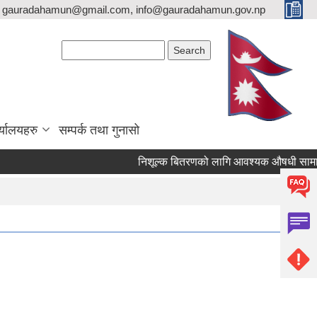
gauradahamun@gmail.com, info@gauradahamun.gov.np
Search form
Search
्यालयहरु
सम्पर्क तथा गुनासो
निशूल्क बितरणको लागि आवश्यक ‍औषधी सामाग