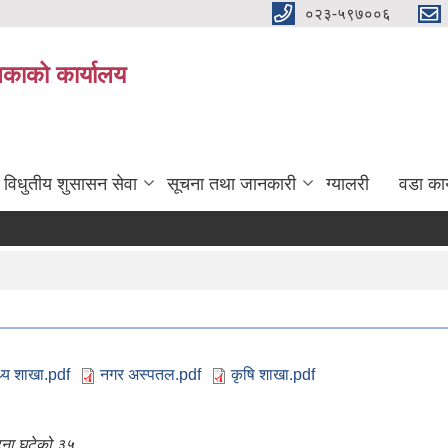
०२३-५९७००६
िकाको कार्यालय
विधुतीय शुसासन सेवा
सूचना तथा जानकारी
ग्यालरी
वडा कार
्थ्य शाखा.pdf
नगर अस्पतल.pdf
कृषि शाखा.pdf
घटना घटेको ३५