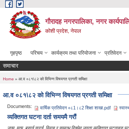
Skip to main content
गौरादह नगरपालिका, नगर कार्यपाल
कोशी प्रदेश, नेपाल
गृहपृष्ठ
परिचय
कार्यक्रम तथा परियोजना
प्रतिवेदन
समाचार
You are here
Home
» आ.व ०८१\८२ को विभिन्न विषयगत प्रगती समिक्षा
आ.व ०८१\८२ को विभिन्न विषयगत प्रगती समिक्षा
Documents:
वार्षिक प्रतिवेदन ०८1।८2 शिक्षा शाखा.pdf
स्वास
व्यक्तिगत घटना दर्ता समयमै गरौं
जन्म, मत्यु, बसाई सराई, विवाह र सम्वन्ध विच्छेद जस्ता व्यक्तिगत घटनाहरु,