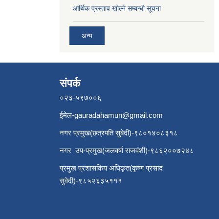
आर्थिक प्रस्ताव खोल्ने सम्बन्धी सूचना
अन्य
संपर्क
०२३-५९७००६
ईमेल
-gauradahamun@gmail.com
नगर प्रमुख(छत्रपति सुबेदी)-९८०१४०८३१८
नगर उप-प्रमुख(जलवर्षा राजवंशी)-९८६२००७२४८
प्रमुख प्रशासकिय अधिकृत(कृष्ण प्रसाद
सुवेदी)-९८५२६३५१११